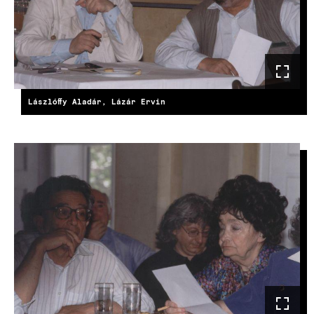
Lászlóffy Aladár, Lázár Ervin