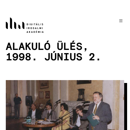
Skip
to
main
content
ALAKULÓ ÜLÉS,
1998. JÚNIUS 2.