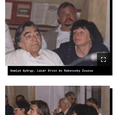
Somlyó György, Lázár Ervin és Rakovszky Zsuzsa