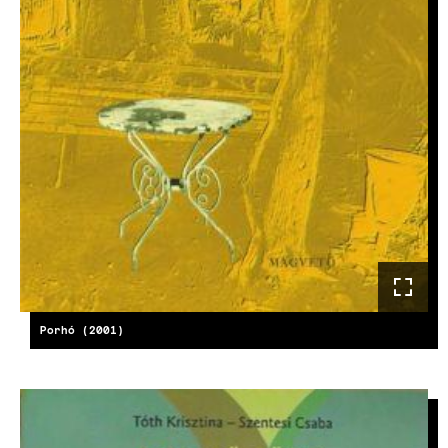
Porhó (2001)
KÉP