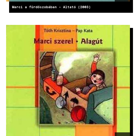
Marci a fürdőszobában - Altató (2003)
KÉP