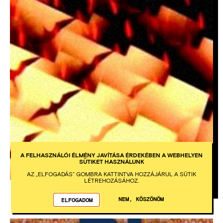
A FELHASZNÁLÓI ÉLMÉNY JAVÍTÁSA ÉRDEKÉBEN A WEBHELYEN
SÜTIKET HASZNÁLUNK
AZ „ELFOGADÁS” GOMBRA KATTINTVA HOZZÁJÁRUL A SÜTIK
LÉTREHOZÁSÁHOZ.
Código de barras lineal (2010)
NEM, KÖSZÖNÖM
ELFOGADOM