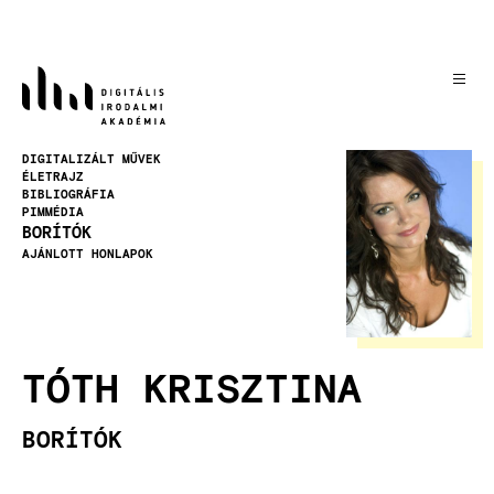
Ugrás
a
tartalomra
Kép
DIGITALIZÁLT MŰVEK
ÉLETRAJZ
BIBLIOGRÁFIA
PIMMÉDIA
BORÍTÓK
AJÁNLOTT HONLAPOK
TÓTH KRISZTINA
BORÍTÓK