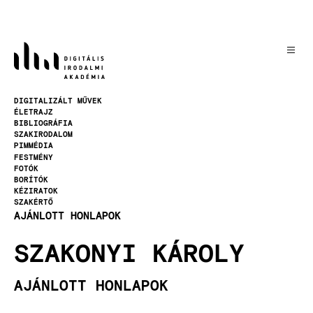
Ugrás
a
tartalomra
Kép
DIGITALIZÁLT MŰVEK
ÉLETRAJZ
BIBLIOGRÁFIA
SZAKIRODALOM
PIMMÉDIA
FESTMÉNY
FOTÓK
BORÍTÓK
KÉZIRATOK
SZAKÉRTŐ
AJÁNLOTT HONLAPOK
SZAKONYI KÁROLY
AJÁNLOTT HONLAPOK