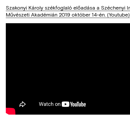
Szakonyi Károly székfoglaló előadása a Széchenyi I
Művészeti Akadémián 2019 október 14-én. (Youtube)