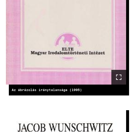
Az ábrázolás iránytalansága (1995)
KÉP