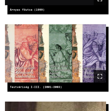
Árnyas főutca (1999)
KÉP
Testvériség I-III. (2001-2003)