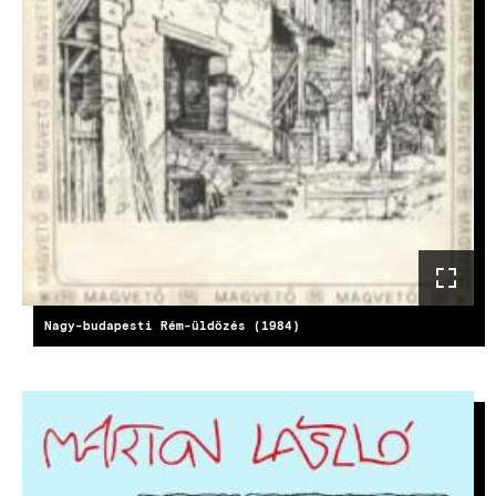
Nagy-budapesti Rém-üldözés (1984)
KÉP