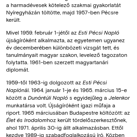
a harmadévesek kötelező szakmai gyakorlatát
Nyíregyházán töltötte, majd 1957-ben Pécsre
került.
Mivel 1959. február 1-jétől az
Esti Pécsi Napló
újságíróként alkalmazta, az egyetemen ugyanez
év decemberében különbözeti vizsgát tett, és
tanulmányait magyar szakon, levelező tagozaton
folytatta. 1961-ben szerzett magyartanári
diplomát.
1959-től 1963-ig dolgozott az
Esti Pécsi
nál. 1964. január 1-je és 1965. március 15-e
Napló
között a
s egyidejűleg a
Dunántúli Napló
Jelenkor
munkatársa volt. Újságíróként igazi műfaja a
riport. 1965 márciusában Budapestre költözött: az
hoz került tördelőszerkesztőnek,
Élet és Irodalom
ahol 1971. április 30-ig állt alkalmazásban. Ettől
kezdve 1989-ig szabadfoglalkozású író. Közben