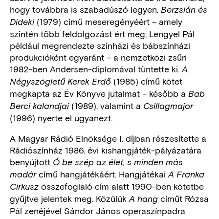
hogy továbbra is szabadúszó legyen.
Berzsián és
(1979) című meseregényéért – amely
Dideki
szintén több feldolgozást ért meg; Lengyel Pál
például megrendezte színházi és bábszínházi
produkcióként egyaránt – a nemzetközi zsűri
1982-ben Andersen-diplomával tüntette ki.
A
(1985) című kötet
Négyszögletű Kerek Erdő
megkapta az Év Könyve jutalmat – később a
Bab
(1989), valamint a
Berci kalandjai
Csillagmajor
(1996) nyerte el ugyanezt.
A Magyar Rádió Elnöksége I. díjban részesítette a
Rádiószínház 1986. évi kishangjáték-pályázatára
benyújtott
Ó be szép az élet, s minden más
című hangjátékáért. Hangjátékai
madár
A Franka
összefoglaló cím alatt 1990-ben kötetbe
Cirkusz
gyűjtve jelentek meg. Közülük
címűt Rózsa
A hang
Pál zenéjével Sándor János operaszínpadra