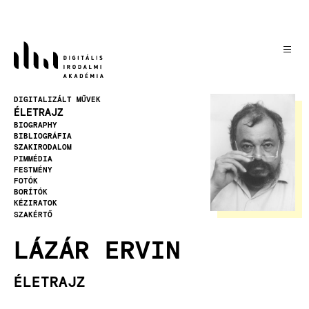
Ugrás
a
tartalomra
Kép
DIGITALIZÁLT MŰVEK
ÉLETRAJZ
BIOGRAPHY
BIBLIOGRÁFIA
SZAKIRODALOM
PIMMÉDIA
FESTMÉNY
FOTÓK
BORÍTÓK
KÉZIRATOK
SZAKÉRTŐ
LÁZÁR ERVIN
ÉLETRAJZ