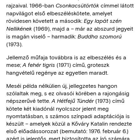
rajzaival. 1966-ban
címmel látott
Csonkacsütörtök
napvilágot első elbeszéléskötete, amelyet
rövidesen követett a második:
Egy lapát szén
(1969), majd a – már az abszurd jegyeit
Nellikének
is magán viselő – harmadik:
Buddha szomorú
(1973).
Jellemző műfaja továbbra is az elbeszélés és a
mese;
(1971) című, groteszk
A fehér tigris
hangvételű regénye az egyetlen maradt.
Meséi példa nélkülien új, jellegzetes hangon
szólaltak meg, s ez olvasói körében a rajongásig
népszerűvé tette.
(1973) című
A Hétfejű Tündér
kötete két kiadónál nyolcszor jelent meg
nyomtatásban, s számos színpadi adaptációja is
készült – amelyek közül a Kőváry Katalin rendezte
első előadássorozat (bemutató: 1976. február 6.)
azért is jelentős, mert biztosította az író számára,