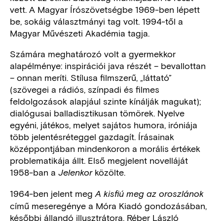
vett. A Magyar Írószövetségbe 1969-ben lépett
be, sokáig választmányi tag volt. 1994-től a
Magyar Művészeti Akadémia tagja.
Számára meghatározó volt a gyermekkor
alapélménye: inspirációi java részét – bevallottan
– onnan meríti. Stílusa filmszerű, „láttató”
(szövegei a rádiós, színpadi és filmes
feldolgozások alapjául szinte kínálják magukat);
dialógusai balladisztikusan tömörek. Nyelve
egyéni, játékos, melyet sajátos humora, iróniája
több jelentésréteggel gazdagít. Írásainak
középpontjában mindenkoron a morális értékek
problematikája állt. Első megjelent novelláját
1958-ban a
közölte.
Jelenkor
1964-ben jelent meg
A kisfiú meg az oroszlánok
című meseregénye a Móra Kiadó gondozásában,
későbbi állandó illusztrátora, Réber László