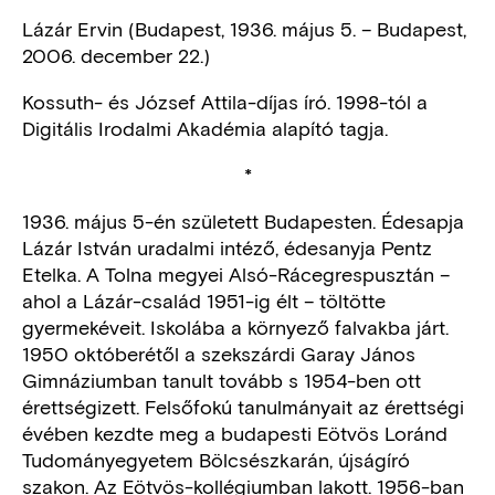
Lázár Ervin (Budapest, 1936. május 5. – Budapest,
2006. december 22.)
Kossuth- és József Attila-díjas író. 1998-tól a
Digitális Irodalmi Akadémia alapító tagja.
*
1936. május 5-én született Budapesten. Édesapja
Lázár István uradalmi intéző, édesanyja Pentz
Etelka. A Tolna megyei Alsó-Rácegrespusztán –
ahol a Lázár-család 1951-ig élt – töltötte
gyermekéveit. Iskolába a környező falvakba járt.
1950 októberétől a szekszárdi Garay János
Gimnáziumban tanult tovább s 1954-ben ott
érettségizett. Felsőfokú tanulmányait az érettségi
évében kezdte meg a budapesti Eötvös Loránd
Tudományegyetem Bölcsészkarán, újságíró
szakon. Az Eötvös-kollégiumban lakott. 1956-ban