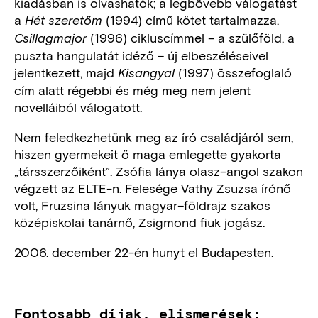
kiadásban is olvashatók; a legbővebb válogatást
a
(1994) című kötet tartalmazza.
Hét szeretőm
(1996) cikluscímmel – a szülőföld, a
Csillagmajor
puszta hangulatát idéző – új elbeszéléseivel
jelentkezett, majd
(1997) összefoglaló
Kisangyal
cím alatt régebbi és még meg nem jelent
novelláiból válogatott.
Nem feledkezhetünk meg az író családjáról sem,
hiszen gyermekeit ő maga emlegette gyakorta
„társszerzőiként”. Zsófia lánya olasz–angol szakon
végzett az ELTE-n. Felesége Vathy Zsuzsa írónő
volt, Fruzsina lányuk magyar–földrajz szakos
középiskolai tanárnő, Zsigmond fiuk jogász.
2006. december 22-én hunyt el Budapesten.
Fontosabb díjak, elismerések: