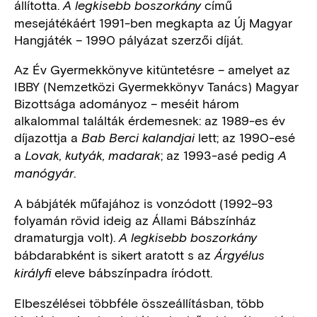
állította.
című
A legkisebb boszorkány
mesejátékáért 1991-ben megkapta az Új Magyar
Hangjáték – 1990 pályázat szerzői díját.
Az Év Gyermekkönyve kitüntetésre – amelyet az
IBBY (Nemzetközi Gyermekkönyv Tanács) Magyar
Bizottsága adományoz – meséit három
alkalommal találták érdemesnek: az 1989-es év
díjazottja a
lett; az 1990-esé
Bab Berci kalandjai
a
; az 1993-asé pedig
Lovak, kutyák, madarak
A
.
manógyár
A bábjáték műfajához is vonzódott (1992–93
folyamán rövid ideig az Állami Bábszínház
dramaturgja volt).
A legkisebb boszorkány
bábdarabként is sikert aratott s az
Árgyélus
eleve bábszínpadra íródott.
királyfi
Elbeszélései többféle összeállításban, több