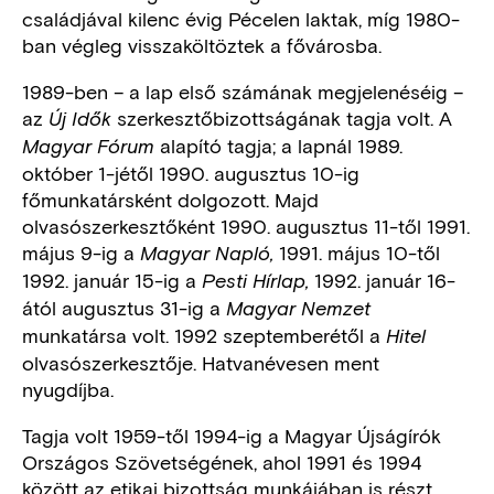
családjával kilenc évig Pécelen laktak, míg 1980-
ban végleg visszaköltöztek a fővárosba.
1989-ben – a lap első számának megjelenéséig –
az
szerkesztőbizottságának tagja volt. A
Új Idők
alapító tagja; a lapnál 1989.
Magyar Fórum
október 1-jétől 1990. augusztus 10-ig
főmunkatársként dolgozott. Majd
olvasószerkesztőként 1990. augusztus 11-től 1991.
május 9-ig a
1991. május 10-től
Magyar Napló,
1992. január 15-ig a
1992. január 16-
Pesti Hírlap,
ától augusztus 31-ig a
Magyar Nemzet
munkatársa volt. 1992 szeptemberétől a
Hitel
olvasószerkesztője. Hatvanévesen ment
nyugdíjba.
Tagja volt 1959-től 1994-ig a Magyar Újságírók
Országos Szövetségének, ahol 1991 és 1994
között az etikai bizottság munkájában is részt