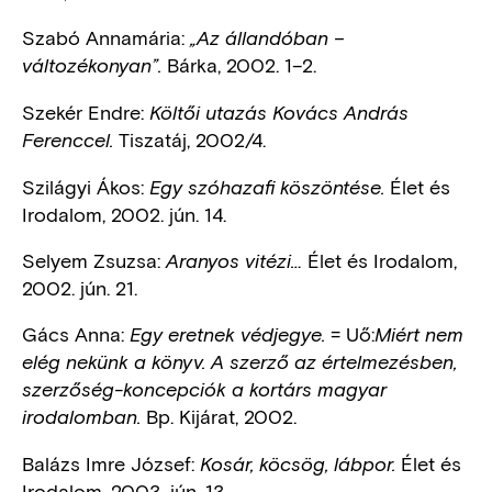
Szabó Annamária:
„Az állandóban –
Bárka, 2002. 1–2.
változékonyan”.
Szekér Endre:
Költői utazás Kovács András
Tiszatáj, 2002/4.
Ferenccel.
Szilágyi Ákos:
Élet és
Egy szóhazafi köszöntése.
Irodalom, 2002. jún. 14.
Selyem Zsuzsa:
Élet és Irodalom,
Aranyos vitézi…
2002. jún. 21.
Gács Anna:
= Uő:
Egy eretnek védjegye.
Miért nem
elég nekünk a könyv. A szerző az értelmezésben,
szerzőség-koncepciók a kortárs magyar
Bp. Kijárat, 2002.
irodalomban.
Balázs Imre József:
Élet és
Kosár, köcsög, lábpor.
Irodalom, 2003. jún. 13.