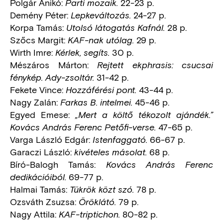
Polgár Anikó:
22-23 p.
Parti mozaik.
Demény Péter:
24-27 p.
Lepkeváltozás.
Korpa Tamás:
28 p.
Utolsó látogatás Kafnál.
Szőcs Margit:
29 p.
KAF-nak utólag.
Wirth Imre:
30 p.
Kérlek, segíts.
Mészáros Márton:
Rejtett ekphrasis: csucsai
31-42 p.
fénykép. Ady-zsoltár.
Fekete Vince:
43-44 p.
Hozzáférési pont.
Nagy Zalán:
45-46 p.
Farkas B. intelmei.
Egyed Emese:
„Mert a költő tékozolt ajándék.”
47-65 p.
Kovács András Ferenc Petőfi-verse.
Varga László Edgár:
66-67 p.
Istenfaggató.
Garaczi László:
68 p.
kivételes másolat.
Bíró-Balogh Tamás:
Kovács András Ferenc
69-77 p.
dedikációiból.
Halmai Tamás:
78 p.
Tükrök közt szó.
Ozsváth Zsuzsa:
79 p.
Öröklátó.
Nagy Attila:
80-82 p.
KAF-triptichon.