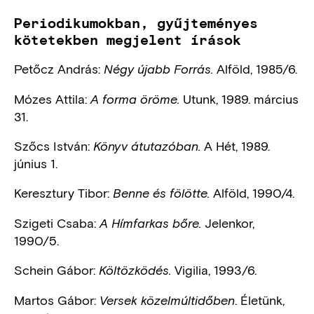
Periodikumokban, gyűjteményes
kötetekben megjelent írások
Petőcz András:
Alföld, 1985/6.
Négy újabb Forrás.
Mózes Attila:
Utunk, 1989. március
A forma öröme.
31.
Szőcs István:
A Hét, 1989.
Könyv átutazóban.
június 1.
Keresztury Tibor:
Alföld, 1990/4.
Benne és fölötte.
Szigeti Csaba:
Jelenkor,
A Hímfarkas bőre.
1990/5.
Schein Gábor:
Vigilia, 1993/6.
Költözködés.
Martos Gábor:
. Életünk,
Versek közelmúltidőben