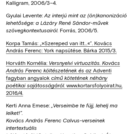
Kalligram, 2006/3–4.
Gyulai Levente:
Az interjú mint az (ön)kanonizáció
lehetősége: a Lázáry René Sándor-művek
Forrás, 2006/5.
szövegkontextusairól.
Korpa Tamás: „»Szereped van itt…«”. Kovács
András Ferenc: York napsütése. Bárka 2015/3.
Horváth Kornélia:
Versnyelvi virtuozitás. Kovács
Adventi
András Ferenc költészetének és az
fagyban angyalok
című kötetének néhány
www.kortarsfolyoirat.hu,
poétikai sajátosságáról.
2016/4.
Kerti Anna Emese:
„Verseimbe te fújj, lehelj ma
lelket!”.
Kovács András Ferenc Calvus-verseinek
intertextuális