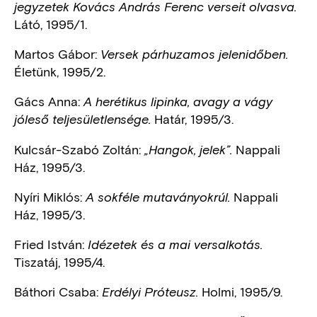
jegyzetek Kovács András Ferenc verseit olvasva.
Látó, 1995/1.
Martos Gábor:
Versek párhuzamos jelenidőben.
Életünk, 1995/2.
Gács Anna:
A herétikus lipinka, avagy a vágy
Határ, 1995/3.
jóleső teljesületlensége.
Kulcsár-Szabó Zoltán:
Nappali
„Hangok, jelek”.
Ház, 1995/3.
Nyíri Miklós:
Nappali
A sokféle mutaványokrúl.
Ház, 1995/3.
Fried István:
Idézetek és a mai versalkotás.
Tiszatáj, 1995/4.
Báthori Csaba:
Holmi, 1995/9.
Erdélyi Próteusz.