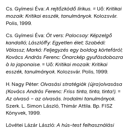
Cs. Gyímesi Éva:
Uő:
A rejtőzködő lírikus. =
Kritikai
Kolozsvár.
mozaik: Kritikai esszék, tanulmányok.
Polis, 1999.
Cs. Gyímesi Éva:
Öt vers: Palocsay: Képzelgő
kandalló; Lászlóffy: Egyetlen élet; Szabédi:
Válassz; Markó: Feljegyzés egy boldog körtefáról;
Kovács András Ferenc: Önarckép gyufásdobozra
= Uő:
à la japonaise.
Kritikai mozaik: Kritikai
Kolozsvár. Polis, 1999.
esszék, tanulmányok.
H. Nagy Péter:
Olvasási stratégiák (újra)olvasása
=
(Kovács András Ferenc: Friss tinta, tinta, tinta!).
Az olvasó – az olvasás. Irodalmi tanulmányok.
Szerk. L. Simon László, Thimár Attila. Bp. FISZ
Könyvek, 1999.
Lövétei Lázár László:
A hús-test felhasználási