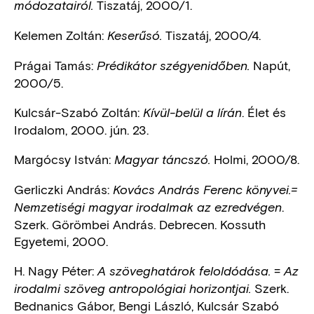
Tiszatáj, 2000/1.
módozatairól.
Kelemen Zoltán:
Tiszatáj, 2000/4.
Keserűsó.
Prágai Tamás:
Napút,
Prédikátor szégyenidőben.
2000/5.
Kulcsár-Szabó Zoltán:
. Élet és
Kívül-belül a lírán
Irodalom, 2000. jún. 23.
Margócsy István:
Holmi, 2000/8.
Magyar táncszó.
Gerliczki András:
Kovács András Ferenc könyvei.=
.
Nemzetiségi magyar irodalmak az ezredvégen
Szerk. Görömbei András. Debrecen. Kossuth
Egyetemi, 2000.
H. Nagy Péter:
=
A szöveghatárok feloldódása.
Az
Szerk.
irodalmi szöveg antropológiai horizontjai.
Bednanics Gábor, Bengi László, Kulcsár Szabó