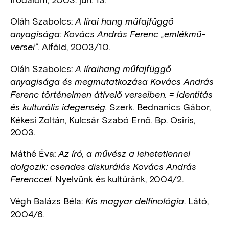
Oláh Szabolcs:
A lírai hang műfajfüggő
anyagisága: Kovács András Ferenc „emlékmű-
Alföld, 2003/10.
versei”.
Oláh Szabolcs:
A líraihang műfajfüggő
anyagisága és megmutatkozása Kovács András
Ferenc történelmen átívelő verseiben. = Identitás
Szerk. Bednanics Gábor,
és kulturális idegenség.
Kékesi Zoltán, Kulcsár Szabó Ernő. Bp. Osiris,
2003.
Máthé Éva:
Az író, a művész a lehetetlennel
dolgozik: csendes diskurálás Kovács András
Nyelvünk és kultúránk, 2004/2.
Ferenccel.
Végh Balázs Béla:
. Látó,
Kis magyar delfinológia
2004/6.