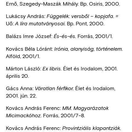
Ernő, Szegedy-Maszák Mihály. Bp. Osiris, 2000.
Lukácsy András:
Függelék: versből – kopjafa. =
Uő:
Bp. Pont, 2000.
A líra mutatványosai.
Balázs Imre József:
Forrás, 2001/1.
És-és-és.
Kovács Béla Lóránt:
Irónia, alanyiság, történelem.
Alföld, 2001/1.
Márton László:
Élet és Irodalom, 2001.
Ex libris.
április 20.
Gács Anna:
Élet és Irodalom,
Váratlan férfikor.
2001. jún. 22.
Kovács András Ferenc:
MM. Magyarázatok
Forrás, 2001/7–8.
Micimackóhoz.
Kovács András Ferenc:
Provintziális klapantziák.