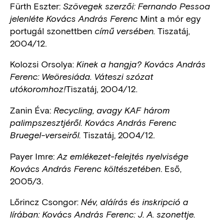
Fürth Eszter:
Szövegek szerzői: Fernando Pessoa
Mint a mór egy
jelenléte Kovács András Ferenc
portugál szonettben
Tiszatáj,
című versében.
2004/12.
Kolozsi Orsolya:
Kinek a hangja? Kovács András
Ferenc: Weöresiáda. Váteszi szózat
Tiszatáj, 2004/12.
utókoromhoz!
Zanin Éva:
Recycling, avagy KAF három
palimpszesztjéről. Kovács András Ferenc
Tiszatáj, 2004/12.
Bruegel-verseiről.
Payer Imre:
Az emlékezet-felejtés nyelvisége
. Eső,
Kovács András Ferenc költészetében
2005/3.
Lőrincz Csongor:
Név, aláírás és inskripció a
lírában: Kovács András Ferenc: J. A. szonettje.