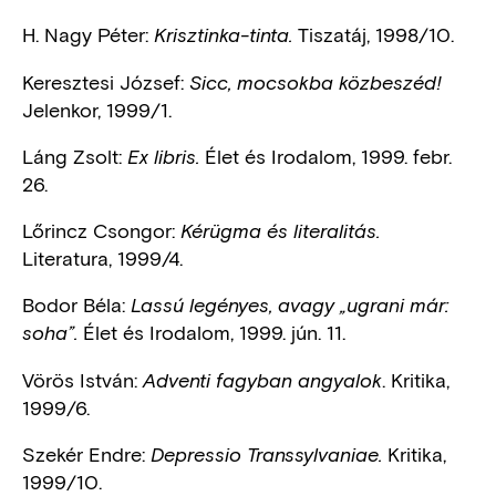
H. Nagy Péter:
Tiszatáj, 1998/10.
Krisztinka-tinta.
Keresztesi József:
Sicc, mocsokba közbeszéd!
Jelenkor, 1999/1.
Láng Zsolt:
Élet és Irodalom, 1999. febr.
Ex libris.
26.
Lőrincz Csongor:
Kérügma és literalitás.
Literatura, 1999/4.
Bodor Béla:
Lassú legényes, avagy „ugrani már:
Élet és Irodalom, 1999. jún. 11.
soha”.
Vörös István:
. Kritika,
Adventi fagyban angyalok
1999/6.
Szekér Endre:
Kritika,
Depressio Transsylvaniae.
1999/10.