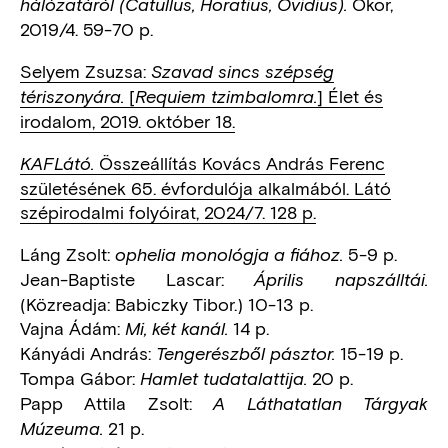
Ókor,
hálózatáról (Catullus, Horatius, Ovidius).
2019/4. 59-70 p.
Selyem Zsuzsa:
Szavad sincs szépség
[
] Élet és
tériszonyára.
Requiem tzimbalomra.
irodalom, 2019. október 18.
Összeállítás Kovács András Ferenc
KAFLátó.
születésének 65. évfordulója alkalmából. Látó
szépirodalmi folyóirat, 2024/7. 128 p.
Láng Zsolt:
5-9 p.
ophelia monológja a fiához.
Jean-Baptiste Lascar:
Április napszálltái.
(Közreadja: Babiczky Tibor.) 10-13 p.
Vajna Ádám:
14 p.
Mi, két kanál.
Kányádi András:
15-19 p.
Tengerészből pásztor.
Tompa Gábor:
20 p.
Hamlet tudatalattija.
Papp Attila Zsolt:
A Láthatatlan Tárgyak
21 p.
Múzeuma.