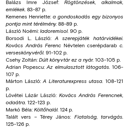
Balázs Imre József:
Rögtönzések, alkalmak,
83-87 p.
emlékek.
Kemenes Henriette:
a gondoskodás egy bizonyos
88-89 p.
pontja mint térélmény.
László Noémi:
90 p.
ladoremisol.
Borsodi L. László:
A szerepjáték határvidékei.
Névtelen cserépdarab
Kovács András Ferenc
c.
91-102 p.
verseskönyvéről.
Csehy Zoltán:
103-105 p.
Dúlt könyvtár ez a nyár.
Adrian Popescu:
106-
Az elmulasztott látogatás.
107 p.
Márton László:
108-121
A Literaturexpress utasa.
p.
Lövétei Lázár László:
Kovács András Ferencnek,
122-123 p.
odaátra.
Markó Béla:
124 p.
Költőhalál.
Talált vers – Térey János:
Fiatalság, tarvágás.
125-126 p.