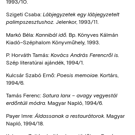
1993/10.
Szigeti Csaba:
Lábjegyzetek egy lábjegyzetelt
Jelenkor, 1993/11.
palimpszesztushoz.
Markó Béla:
Bp. Könyves Kálmán
Kannibál idő.
Kiadó–Széphalom Könyvműhely, 1993.
P. Horváth Tamás:
Kovács András Ferencről is.
Szép literatúrai ajándék, 1994/1.
Kulcsár Szabó Ernő:
Kortárs,
Poesis memoiae.
1994/6.
Tamás Ferenc:
Satura lanx – avagy vegyestál
Magyar Napló, 1994/6.
erdőntúli módra.
Payer Imre:
Magyar
Áldassanak a restaurátorok.
Napló, 1994/18.