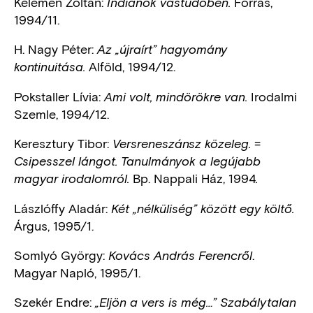
Kelemen Zoltán:
Forrás,
Indiánok vastüdőben.
1994/11.
H. Nagy Péter:
Az „újraírt” hagyomány
Alföld, 1994/12.
kontinuitása.
Pokstaller Lívia:
Irodalmi
Ami volt, mindörökre van.
Szemle, 1994/12.
Keresztury Tibor:
=
Versreneszánsz közeleg.
Csipesszel lángot. Tanulmányok a legújabb
Bp. Nappali Ház, 1994
magyar irodalomról.
.
Lászlóffy Aladár:
Két „nélküliség” között egy költő.
Árgus, 1995/1.
Somlyó György:
.
Kovács András Ferencről
Magyar Napló, 1995/1.
Szekér Endre:
„Eljön a vers is még…” Szabálytalan