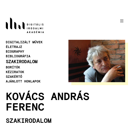
Ugrás
a
tartalomra
Kép
DIGITALIZÁLT MŰVEK
ÉLETRAJZ
BIOGRAPHY
BIBLIOGRÁFIA
SZAKIRODALOM
BORÍTÓK
KÉZIRATOK
SZAKÉRTŐ
AJÁNLOTT HONLAPOK
KOVÁCS ANDRÁS
FERENC
SZAKIRODALOM