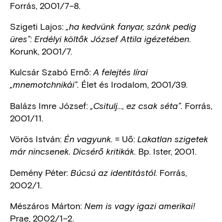
Forrás, 2001/7–8.
Szigeti Lajos:
„ha kedvünk fanyar, szánk pedig
.
üres”: Erdélyi költők József Attila igézetében
Korunk, 2001/7.
Kulcsár Szabó Ernő:
A felejtés lírai
Élet és Irodalom, 2001/39.
„mnemotchnikái”.
Balázs Imre József:
Forrás,
„Csitulj…, ez csak séta”.
2001/11.
Vörös István:
= Uő:
Én vagyunk.
Lakatlan szigetek
Bp. Ister, 2001.
már nincsenek. Dicsérő kritikák.
Demény Péter:
Forrás,
Búcsú az identitástól.
2002/1.
Mészáros Márton:
Nem is vagy igazi amerikai!
Prae, 2002/1–2.