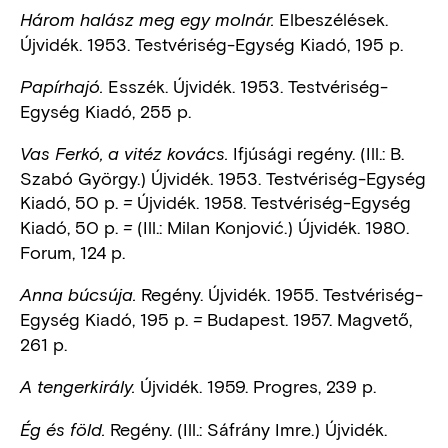
Elbeszélések.
Három halász meg egy molnár.
Újvidék. 1953. Testvériség-Egység Kiadó, 195 p.
Esszék. Újvidék. 1953. Testvériség-
Papírhajó.
Egység Kiadó, 255 p.
Ifjúsági regény. (Ill.: B.
Vas Ferkó, a vitéz kovács.
Szabó György.) Újvidék. 1953. Testvériség-Egység
Kiadó, 50 p.
Újvidék. 1958. Testvériség-Egység
=
Kiadó, 50 p.
(Ill.: Milan Konjović.) Újvidék. 1980.
=
Forum, 124 p.
Regény. Újvidék. 1955. Testvériség-
Anna búcsúja.
Egység Kiadó, 195 p.
Budapest. 1957. Magvető,
=
261 p.
Újvidék. 1959. Progres, 239 p.
A tengerkirály.
Regény. (Ill.: Sáfrány Imre.) Újvidék.
Ég és föld.