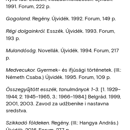
1991. Forum, 222 p.
Regény. Újvidék. 1992. Forum, 149 p.
Gogoland.
Esszék. Újvidék. 1993. Forum,
Régi dolgainkról.
193 p.
Novellák. Újvidék. 1994. Forum, 217
Mulandóság.
p.
Gyermek- és ifjúsági történetek. (Ill.:
Medvecukor.
Németh Csaba.) Újvidék. 1995. Forum, 109 p.
[1. 1929–
Összegyűjtött esszék, tanulmányok 1-3.
1944; 2: 1945–1965, 3.: 1966–1984.] Belgrád. 1999,
2001, 2003. Zavod za udžbenike i nastavna
sredstva.
Regény. (Ill.: Hangya András.)
Szikkadó földeken.
Újvidék. 2016. Forum, 277 p.