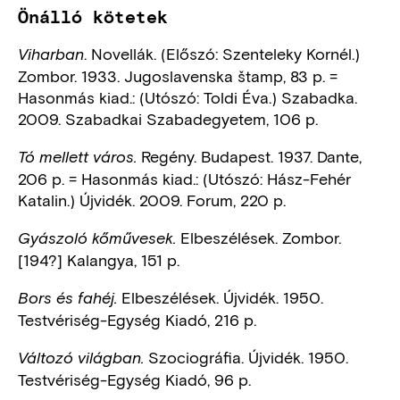
Önálló kötetek
. Novellák. (Előszó: Szenteleky Kornél.)
Viharban
Zombor. 1933. Jugoslavenska štamp, 83 p. =
Hasonmás kiad.: (Utószó: Toldi Éva.) Szabadka.
2009. Szabadkai Szabadegyetem, 106 p.
Regény. Budapest. 1937. Dante,
Tó mellett város.
206 p. = Hasonmás kiad.: (Utószó: Hász-Fehér
Katalin.) Újvidék. 2009. Forum, 220 p.
Elbeszélések. Zombor.
Gyászoló kőművesek.
[194?] Kalangya, 151 p.
Elbeszélések. Újvidék. 1950.
Bors és fahéj.
Testvériség-Egység Kiadó, 216 p.
Szociográfia. Újvidék. 1950.
Változó világban.
Testvériség-Egység Kiadó, 96 p.