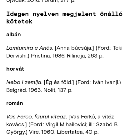
Idegen nyelven megjelent önálló
kötetek
albán
. [Anna búcsúja.] (Ford.: Teki
Lamtumira e Anës
Dervishi.) Pristina. 1986. Rilindja, 263 p.
horvát
. [Ég és föld.] (Ford.: Iván Ivanji.)
Nebo i zemlja
Belgrád. 1963. Nolit, 137 p.
román
. [Vas Ferkó, a vitéz
Vas Ferco, faurul viteaz
kovács.] (Ford.: Virgil Mihailovici; ill.: Szabó B.
György.) Vire. 1960. Libertatea, 40 p.