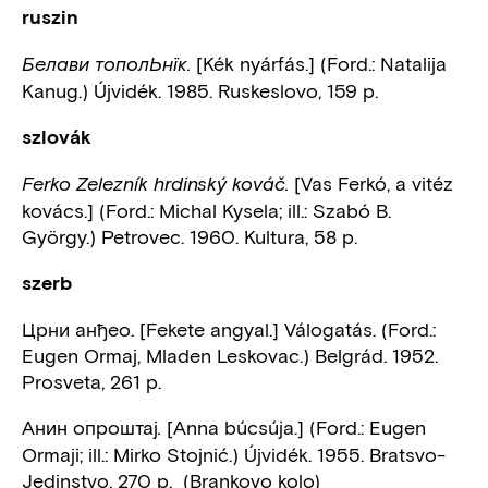
ruszin
[Kék nyárfás.] (Ford.: Natalija
Белави тополЬнїк.
Kanug.) Újvidék. 1985. Ruskeslovo, 159 p.
szlovák
[Vas Ferkó, a vitéz
Ferko Zelezník hrdinský kováč.
kovács.] (Ford.: Michal Kysela; ill.: Szabó B.
György.) Petrovec. 1960. Kultura, 58 p.
szerb
Црни анђео. [Fekete angyal.] Válogatás. (Ford.:
Eugen Ormaj, Mladen Leskovac.) Belgrád. 1952.
Prosveta, 261 p.
Анин опроштај
[Anna búcsúja.] (Ford.: Eugen
.
Ormaji; ill.: Mirko Stojnić.) Újvidék. 1955. Bratsvo-
Jedinstvo, 270 p. (Brankovo kolo)