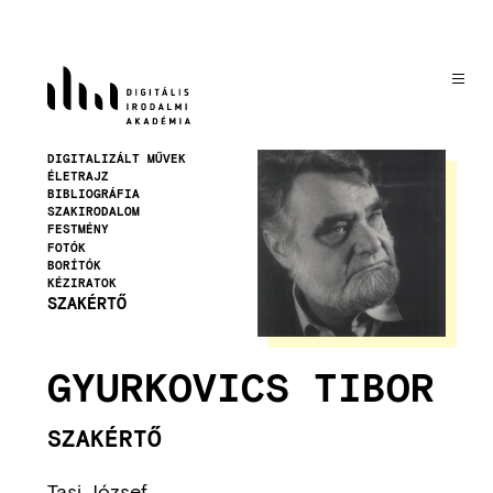
Ugrás
a
tartalomra
Kép
DIGITALIZÁLT MŰVEK
ÉLETRAJZ
BIBLIOGRÁFIA
SZAKIRODALOM
FESTMÉNY
FOTÓK
BORÍTÓK
KÉZIRATOK
SZAKÉRTŐ
GYURKOVICS TIBOR
SZAKÉRTŐ
Tasi József