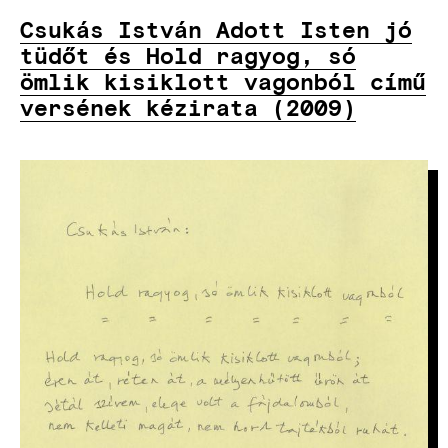
Csukás István Adott Isten jó
tüdőt és Hold ragyog, só
ömlik kisiklott vagonból című
versének kézirata (2009)
KÉP