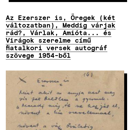
Az Ezerszer is, Öregek (két
változatban), Meddig várjak
rád?, Várlak, Amióta... és
Virágok szerelme című
fiatalkori versek autográf
szövege 1954-ből
KÉP