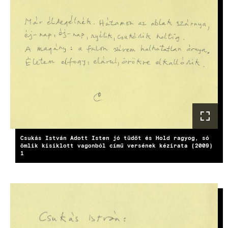
Csukás István Adott Isten jó tüdőt és Hold ragyog, só
ömlik kisiklott vagonból című versének kézirata (2009)
1
KÉP