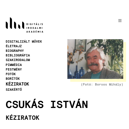
Ugrás
a
tartalomra
Kép
DIGITALIZÁLT MŰVEK
ÉLETRAJZ
BIOGRAPHY
BIBLIOGRÁFIA
SZAKIRODALOM
PIMMÉDIA
FESTMÉNY
FOTÓK
BORÍTÓK
KÉZIRATOK
(Fotó: Borsos Mihály)
SZAKÉRTŐ
CSUKÁS ISTVÁN
KÉZIRATOK