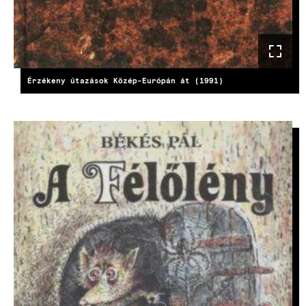
Érzékeny útazások Közép-Európán át (1991)
KÉP