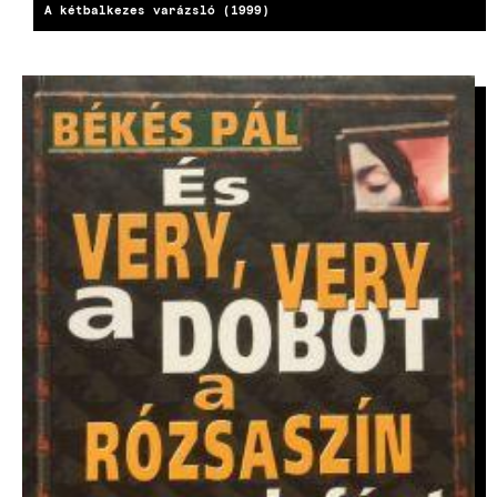
A kétbalkezes varázsló (1999)
KÉP