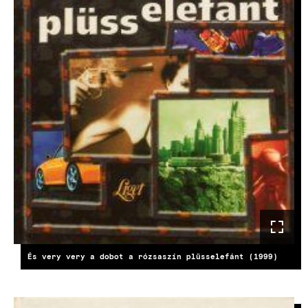
És very very a dobot a rózsaszín plüsselefánt (1999)