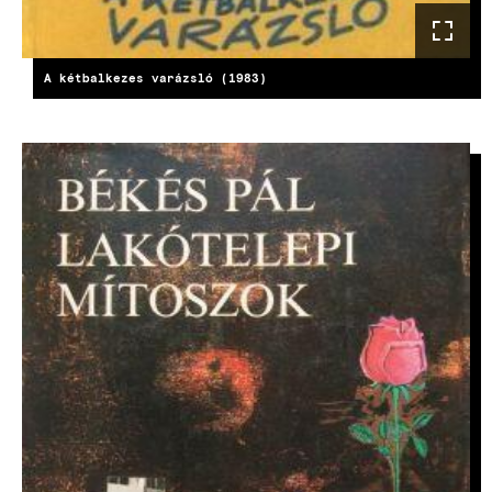
A kétbalkezes varázsló (1983)
KÉP