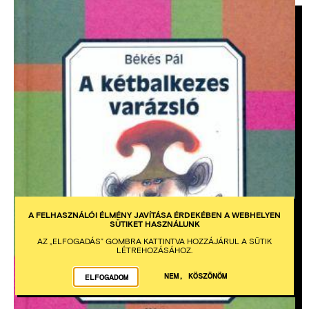
KÉP
A FELHASZNÁLÓI ÉLMÉNY JAVÍTÁSA ÉRDEKÉBEN A WEBHELYEN
SÜTIKET HASZNÁLUNK
AZ „ELFOGADÁS” GOMBRA KATTINTVA HOZZÁJÁRUL A SÜTIK
LÉTREHOZÁSÁHOZ.
NEM, KÖSZÖNÖM
ELFOGADOM