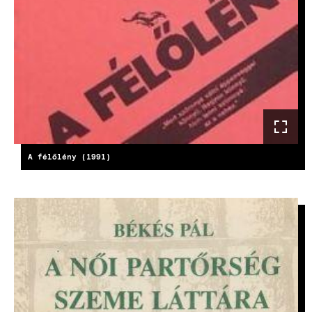
A félőlény (1991)
KÉP