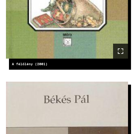
A félőlény (2001)
KÉP