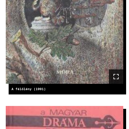
A félőlény (1991)
KÉP