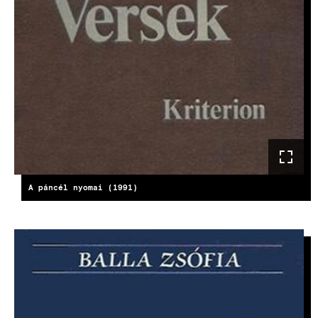
A páncél nyomai (1991)
KÉP