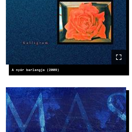
A nyár barlangja (2009)
KÉP