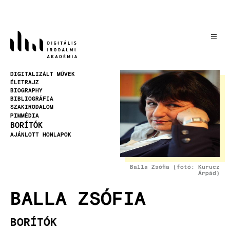
Ugrás
a
tartalomra
Kép
DIGITALIZÁLT MŰVEK
ÉLETRAJZ
BIOGRAPHY
BIBLIOGRÁFIA
SZAKIRODALOM
PIMMÉDIA
BORÍTÓK
AJÁNLOTT HONLAPOK
Balla Zsófia (fotó: Kurucz
Árpád)
BALLA ZSÓFIA
BORÍTÓK