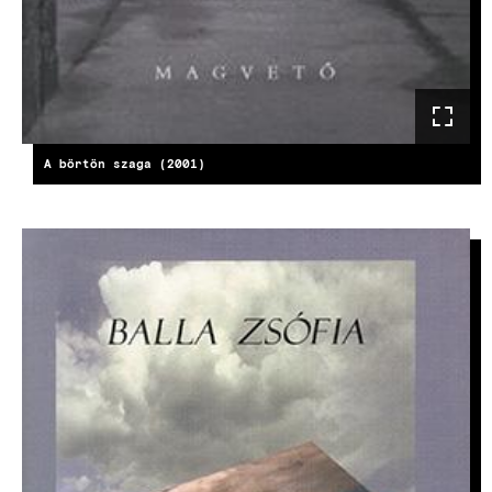
A börtön szaga (2001)
KÉP