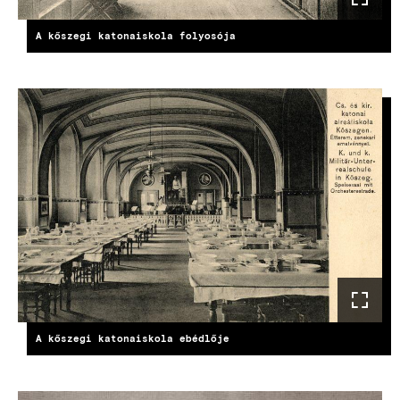
A kőszegi katonaiskola folyosója
KÉP
A kőszegi katonaiskola ebédlője