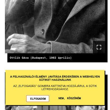
Ottlik Géza (Budapest, 1962 április)
A FELHASZNÁLÓI ÉLMÉNY JAVÍTÁSA ÉRDEKÉBEN A WEBHELYEN
SÜTIKET HASZNÁLUNK
KÉP
AZ „ELFOGADÁS” GOMBRA KATTINTVA HOZZÁJÁRUL A SÜTIK
LÉTREHOZÁSÁHOZ.
NEM, KÖSZÖNÖM
ELFOGADOM