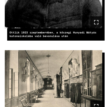
Ottlik 1923 szeptemberében, a kőszegi Hunyadi Mátyás
katonaiskolába való bevonulása után
KÉP