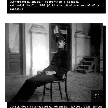
„Konfirmációi emlék.” Csoportkép a kőszegi
katonaiskolából, 1926 (Ottlik a hátsó sorban balról a
második)
KÉP
Ottlik Géza katonaiskolai növendék, Siklós, 1926 június