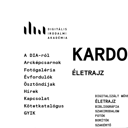
Ugrás
a
tartalomra
KARDO
A DIA-ról
Fő
Arcképcsarnok
navigáció
Fotógaléria
ÉLETRAJZ
Évfordulók
Ösztöndíjak
Hírek
DIGITALIZÁLT MŰV
Kapcsolat
ÉLETRAJZ
Kötetkatalógus
BIBLIOGRÁFIA
SZAKIRODALOM
GYIK
FOTÓK
BORÍTÓK
SZAKÉRTŐ