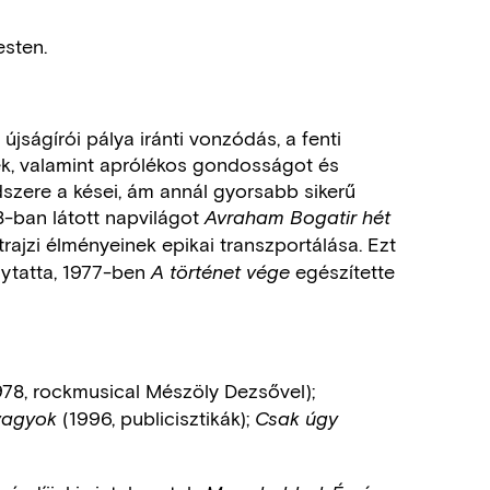
esten.
, újságírói pálya iránti vonzódás, a fenti
ek, valamint aprólékos gondosságot és
zere a kései, ám annál gyorsabb sikerű
68-ban látott napvilágot
Avraham Bogatir hét
trajzi élményeinek epikai transzportálása. Ezt
lytatta, 1977-ben
egészítette
A történet vége
78, rockmusical Mészöly Dezsővel);
(1996, publicisztikák);
 vagyok
Csak úgy