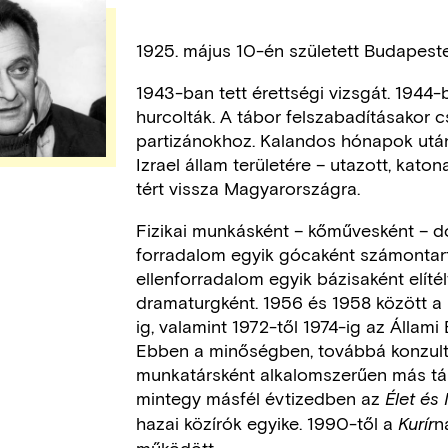
1925. május 10-én született Budapest
1943-ban tett érettségi vizsgát. 1944
hurcolták. A tábor felszabadításakor 
partizánokhoz. Kalandos hónapok után
Izrael állam területére – utazott, katon
tért vissza Magyarországra.
Fizikai munkásként – kőművesként – 
forradalom egyik gócaként számontart
ellenforradalom egyik bázisaként elíté
dramaturgként. 1956 és 1958 között a
ig, valamint 1972-től 1974-ig az Állam
Ebben a minőségben, továbbá konzultá
munkatársként alkalomszerűen más társ
mintegy másfél évtizedben az
Élet és
hazai közírók egyike. 1990-től a
n
Kurír
működött.