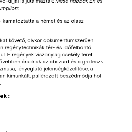
ó-díjjal is jutalmaztak:
;
Mese habbal
Én és
mpliorr.
– kamatoztatta a német és az olasz
kat követő, olykor dokumentumszerűen
rn regénytechnikák tér- és időfelbontó
sul. E regények viszonylag csekély teret
bővebben áradnak az abszurd és a groteszk
zmusa, lényeglátó jelenségközelítése, a
an kimunkált, pallérozott beszédmódja hol
.
sek: