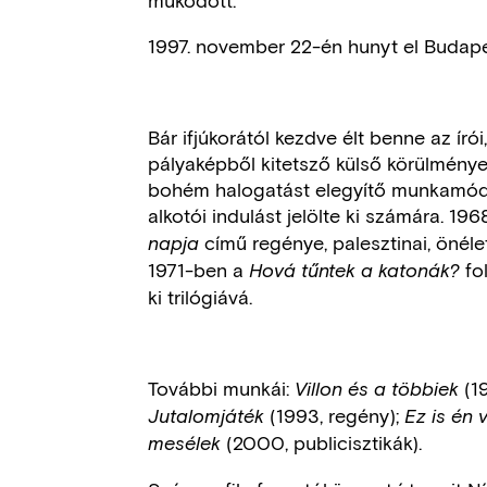
1997. november 22-én hunyt el Budap
Bár ifjúkorától kezdve élt benne az írói
pályaképből kitetsző külső körülmény
bohém halogatást elegyítő munkamóds
alkotói indulást jelölte ki számára. 19
című regénye, palesztinai, önéle
napja
1971-ben a
fo
Hová tűntek a katonák?
ki trilógiává.
További munkái:
(19
Villon és a többiek
(1993, regény);
Jutalomjáték
Ez is én
(2000, publicisztikák).
mesélek