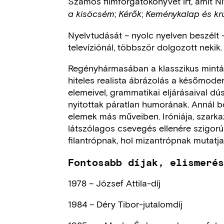
Számos filmforgatókönyvet írt, amit Nív
;
;
a kisöcsém
Kérők
Keménykalap és kru
Nyelvtudását – nyolc nyelven beszélt 
televíziónál, többször dolgozott nekik.
Regényhármasában a klasszikus mintá
hiteles realista ábrázolás a későmode
elemeivel, grammatikai eljárásaival dú
nyitottak páratlan humorának. Annál 
elemek más műveiben. Iróniája, szarka
látszólagos csevegés ellenére szigorú
filantrópnak, hol mizantrópnak mutatja
Fontosabb díjak, elismeré
1978 – József Attila-díj
1984 – Déry Tibor-jutalomdíj