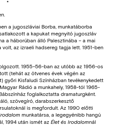
*
en.
-ben a jugoszláviai Borba, munkatáborba
csatlakozott a kapukat megnyitó jugoszláv
a a háborúban álló Palesztinába – a mai
a volt, az izraeli hadsereg tagja lett. 1951-ben
dolgozott. 1955–56-ban az utóbb az 1956-os
ott (tehát az ötvenes évek végén az
lt) győri Kisfaludi Színházban tevékenykedett
 Magyar Rádió a munkahely, 1958-tól 1965-
i Bábszínház foglalkoztatta dramaturgként.
ló, szövegíró, darabszerkesztő
ulatoknál is megfordult. Az 1990 előtti
munkatársa, a legegyénibb hangú
 Irodalom
ál, 1994 után ismét az
nál
Élet és Irodalom