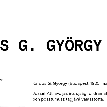
S G. GYÖRGY
EK
Kardos G. György (Budapest, 1925. máj
József Attila-díjas író, újságíró, dram
ben posztumusz tagjává választotta.