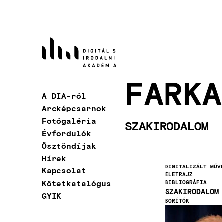
Ugrás
a
tartalomra
FARKA
A DIA-ról
Fő
Arcképcsarnok
navigáció
Fotógaléria
SZAKIRODALOM
Évfordulók
Ösztöndíjak
Hírek
DIGITALIZÁLT MŰV
Kapcsolat
ÉLETRAJZ
Kötetkatalógus
BIBLIOGRÁFIA
SZAKIRODALOM
GYIK
BORÍTÓK
Kép