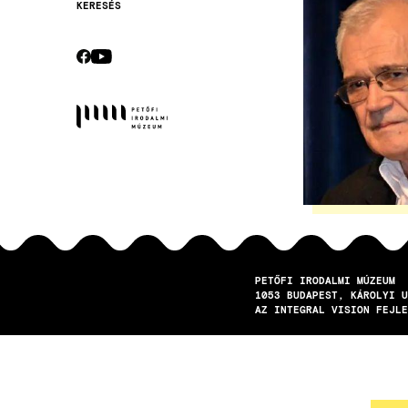
KERESÉS
Secondary
navigation
CEBOOK
YOUTUBE
Socials
PETŐFI IRODALMI MÚZEUM
1053
BUDAPEST
KÁROLYI U
AZ INTEGRAL VISION FEJLE