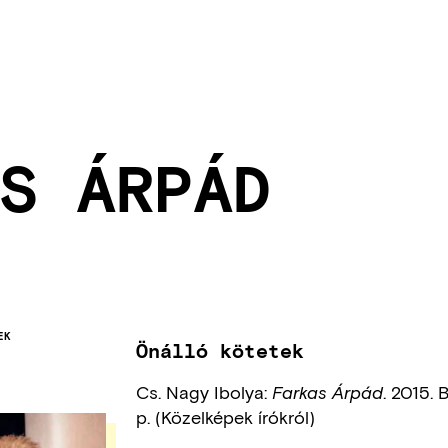
S ÁRPÁD
EK
Önálló kötetek
Cs. Nagy Ibolya:
. 2015.
Farkas Árpád
p. (Közelképek írókról)