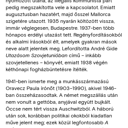
nyomozott utána, az illegális kommunista párt
pedig megszakította vele a kapcsolatot. Emiatt
augusztusban hazatért, majd ősszel Mallorca
szigetére utazott. 1935 nyarán költözött vissza,
immár véglegesen, Budapestre. 1937-ben több
hónapos erdélyi utazást tett. Regényfordításokból
és alkalmi írásokból élt, amelyek gyakran mások
neve alatt jelentek meg. Lefordította André Gide
című – inkább
Utazásom Szovjetunióban
szovjetellenes – könyvét, emiatt 1938 végén
kéthónapi fogházbüntetésre ítélték.
1941-ben ismerte meg a munkásszármazású
Oravecz Paula írónőt (1903–1990), akivel 1946-
ban összeházasodtak. A német megszállás után
nem vonult a gettóba, anyjával együtt bujkált.
Öccse nem tért vissza Auschwitzból. A háború
után sok, korábban politikai okokból kiadatlan
műve jelent meg; ezek közül legfontosabb
A