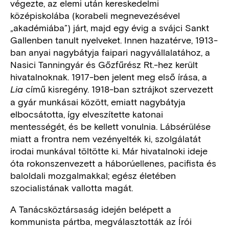
végezte, az elemi után kereskedelmi
középiskolába (korabeli megnevezésével
„akadémiába”) járt, majd egy évig a svájci Sankt
Gallenben tanult nyelveket. Innen hazatérve, 1913-
ban anyai nagybátyja faipari nagyvállalatához, a
Nasici Tanningyár és Gőzfűrész Rt.-hez került
hivatalnoknak. 1917-ben jelent meg első írása, a
című kisregény. 1918-ban sztrájkot szervezett
Lia
a gyár munkásai között, emiatt nagybátyja
elbocsátotta, így elveszítette katonai
mentességét, és be kellett vonulnia. Lábsérülése
miatt a frontra nem vezényelték ki, szolgálatát
irodai munkával töltötte ki. Már hivatalnoki ideje
óta rokonszenvezett a háborúellenes, pacifista és
baloldali mozgalmakkal; egész életében
szocialistának vallotta magát.
A Tanácsköztársaság idején belépett a
kommunista pártba, megválasztották az Írói