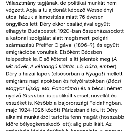
Választmány tagjának, de politikai munkát nem
végzett. Apja a tulajdonát képező Wesselényi
utcai házuk államosítása miatt 76 évesen
öngyilkos lett. Déry ekkor családjával együtt
elhagyta Budapestet. 1920-ban összeházasodott
a katonai szolgálat alatt megismert, polgári
származású Pfeiffer Olgával (1896–?), és együtt
emigrációba vonultak. Elsőként Bécsben
telepedtek le. Első kötetei is itt jelentek meg (
A
,
,
).
két nővér
A kéthangú kiáltás
Ló, búza, ember
Déry a hazai lapok (elsősorban a
) mellett
Nyugat
emigráns napilapokban és folyóiratokban (
Bécsi
,
,
) és a bécsi, német
Magyar Újság
Ma
Panoráma
nyelvű
ban is publikált verset, novellát és
Sturm
esszéket is. Később a bajorországi Feldafingban,
majd 1924–1926 között Párizsban éltek, itt Déry
alkalmi munkákból tartotta fenn magát (hosszabb
időre bélyegkereskedő lett); alig publikált. Az
emigráció idején épültek ki kapcsolatai a magyar