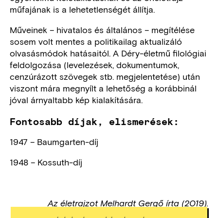
műfajának is a lehetetlenségét állítja.
Műveinek – hivatalos és általános – megítélése
sosem volt mentes a politikailag aktualizáló
olvasásmódok hatásaitól. A Déry-életmű filológiai
feldolgozása (levelezések, dokumentumok,
cenzúrázott szövegek stb. megjelentetése) után
viszont mára megnyílt a lehetőség a korábbinál
jóval árnyaltabb kép kialakítására.
Fontosabb díjak, elismerések:
1947 – Baumgarten-díj
1948 – Kossuth-díj
Az életrajzot Melhardt Gergő​ írta (2019).