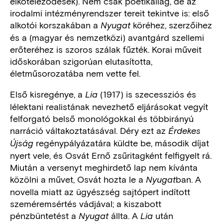
elköteleződések). Nem csak poétikailag, de az
irodalmi intézményrendszer tereit tekintve is: első
alkotói korszakában a
köréhez, szerzőihez
Nyugat
és a (magyar és nemzetközi) avantgárd szellemi
erőteréhez is szoros szálak fűzték. Korai műveit
időskorában szigorúan elutasította,
életműsorozatába nem vette fel.
Első kisregénye, a
(1917) is szecessziós és
Lia
lélektani realistának nevezhető eljárásokat vegyít
felforgató belső monológokkal és többirányú
narráció váltakoztatásával. Déry ezt az
Érdekes
regénypályázatára küldte be, második díjat
Újság
nyert vele, és Osvát Ernő zsűritagként felfigyelt rá.
Miután a versenyt meghirdető lap nem kívánta
közölni a művet, Osvát hozta le a
ban. A
Nyugat
novella miatt az ügyészség sajtópert indított
szeméremsértés vádjával; a kiszabott
pénzbüntetést a
állta. A
után
Nyugat
Lia