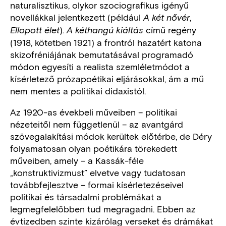
naturalisztikus, olykor szociografikus igényű
novellákkal jelentkezett (például
,
A két nővér
).
című regény
Ellopott élet
A kéthangú kiáltás
(1918, kötetben 1921) a frontról hazatért katona
skizofréniájának bemutatásával programadó
módon egyesíti a realista szemléletmódot a
kísérletező prózapoétikai eljárásokkal, ám a mű
nem mentes a politikai didaxistól.
Az 1920-as évekbeli műveiben – politikai
nézeteitől nem függetlenül – az avantgárd
szövegalakítási módok kerültek előtérbe, de Déry
folyamatosan olyan poétikára törekedett
műveiben, amely – a Kassák-féle
„konstruktivizmust” elvetve vagy tudatosan
továbbfejlesztve – formai kísérletezéseivel
politikai és társadalmi problémákat a
legmegfelelőbben tud megragadni. Ebben az
évtizedben szinte kizárólag verseket és drámákat