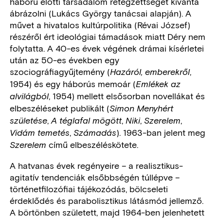
háború előtti társadalom rétegzettségét kívánta
ábrázolni (Lukács György tanácsai alapján). A
művet a hivatalos kultúrpolitika (Révai József)
részéről ért ideológiai támadások miatt Déry nem
folytatta. A 40-es évek végének drámai kísérletei
után az 50-es években egy
szociográfiagyűjtemény (
,
Hazáról, emberekről
1954) és egy háborús memoár (
Emlékek az
, 1954)
mellett elsősorban novellákat és
alvilágból
elbeszéléseket publikált (
Simon Menyhért
,
,
,
,
születése
A téglafal mögött
Niki
Szerelem
,
). 1963-ban jelent meg
Vidám temetés
Számadás
című elbeszéléskötete.
Szerelem
A hatvanas évek regényeire – a realisztikus-
agitatív tendenciák elsőbbségén túllépve –
történetfilozófiai tájékozódás, bölcseleti
érdeklődés és parabolisztikus látásmód jellemző.
A börtönben született, majd 1964-ben jelenhetett