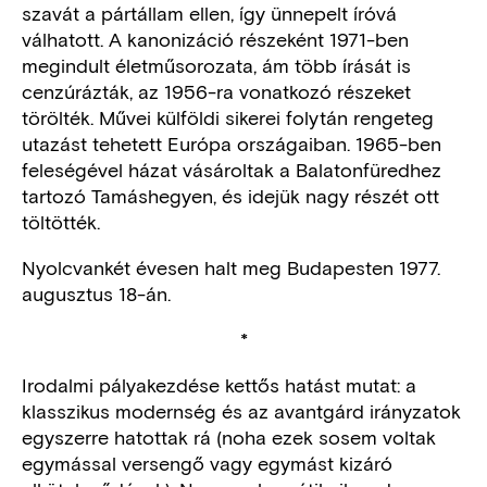
szavát a pártállam ellen, így ünnepelt íróvá
válhatott. A kanonizáció részeként 1971-ben
megindult életműsorozata, ám több írását is
cenzúrázták, az 1956-ra vonatkozó részeket
törölték. Művei külföldi sikerei folytán rengeteg
utazást tehetett Európa országaiban. 1965-ben
feleségével házat vásároltak a Balatonfüredhez
tartozó Tamáshegyen, és idejük nagy részét ott
töltötték.
Nyolcvankét évesen halt meg Budapesten 1977.
augusztus 18-án.
*
Irodalmi pályakezdése kettős hatást mutat: a
klasszikus modernség és az avantgárd irányzatok
egyszerre hatottak rá (noha ezek sosem voltak
egymással versengő vagy egymást kizáró