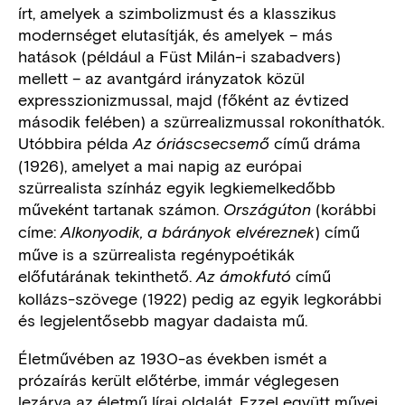
írt, amelyek a szimbolizmust és a klasszikus
modernséget elutasítják, és amelyek – más
hatások (például a Füst Milán-i szabadvers)
mellett – az avantgárd irányzatok közül
expresszionizmussal, majd (főként az évtized
második felében) a szürrealizmussal rokoníthatók.
Utóbbira példa
című dráma
Az óriáscsecsemő
(1926), amelyet a mai napig az európai
szürrealista színház egyik legkiemelkedőbb
műveként tartanak számon.
(korábbi
Országúton
címe:
) című
Alkonyodik, a bárányok elvéreznek
műve is a szürrealista regénypoétikák
előfutárának tekinthető.
című
Az ámokfutó
kollázs-szövege (1922) pedig az egyik legkorábbi
és legjelentősebb magyar dadaista mű.
Életművében az 1930-as években ismét a
prózaírás került előtérbe, immár véglegesen
lezárva az életmű lírai oldalát. Ezzel együtt művei