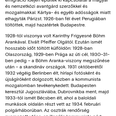
és nemzetközi avantgárd szerzőkkel és
mozgalmakkal. Kártya- és egyéb adósságok miatt
elhagyták Párizst. 1926-ban fél évet Perugiában
töltöttek, majd hazatértek Budapestre.
1928-tól viszonya volt Karinthy Frigyesné Böhm
Arankával. Elvált Pfeiffer Olgától. Ezután ismét
hosszabb időt töltött külföldön: 1928-ban
Olaszország, 1929-ben Prága az úti cél, 1930–31-
ben pedig – a Böhm Aranka-viszony megszűnése
után – a skandináv országok. 1931 októberétől
1932 végéig Berlinben élt, hírlapi fotósként és
újságíróként dolgozott, közben a kommunista
mozgalomban tevékenykedett. Budapesten
keresztül Jugoszláviába, Dubrovnikba ment, majd
1933-tól ismét Bécsben élt, ahol a baloldali
munkások oldalán részt vett az 1934. februári
polgárháborúban. Az osztrák rendőrség