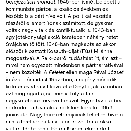
. 1945-ben ismét belépett a
befejezetlen mondat
kommunista pártba, a koalíciós években és
később is a párt híve volt. A politikai vezetés
részéről elismert írónak számított, de gyakran
voltak nagy vitáik és konfliktusaik is. 1946-ban
egy jótékonysági akció keretében néhány hetet
Svájcban töltött. 1948-ban megkapta az akkor
először kiosztott Kossuth-díjat (Füst Milánnal
megosztva). A Rajk-perről tudósítást írt, ám azt –
mivel nem egyezett mindenben a pártnarratívával
– nem közölték. A
ellen maga Révai József
Felelet
intézett támadást 1952-ben, a regény második
kötetének átírását követelte Dérytől, aki azonban
ezt megtagadta, és nem is folytatta a
négykötetesre tervezett művet. Egyre távolabbra
sodródott a hivatalos irodalom köreitől. 1953
júniusától Nagy Imre reformjainak feltétlen híve, a
miniszterelnök bukása után közeli barátokká
váltak. 1955-ben a Petőfi Körben elmondott