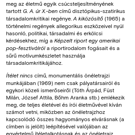
meg az életmű egyik csúcsteljesítményének
tartott
című disztópikus-szatirikus
G. A. úr X.-ben
társadalomkritikai regénye.
(1965) a
A kiközösítő
történelmi regények allegorikus eszközeivel nyúl
hasonló, politikai, társadalmi és erkölcsi
kérdésekhez, míg a
Képzelt riport egy amerikai
a riportirodalom fogásait és a
pop-fesztiválról
sűrű motívumkészletet használja
társadalomkritikájához.
című, monumentális önéletrajzi
Ítélet nincs
munkájában (1969) nem csak pályatársairól és
egykori közeli ismerőseiről (Tóth Árpád, Füst
Milán, József Attila, Bőhm Aranka stb.) emlékezik
meg, de teljes életével és írói életművével kíván
számot vetni, miközben az önéletrajzhoz
kapcsolódó összes hagyományos elvárásnak (a
címben is jelölt) leépítésével valójában az
egyértelmű ítéletalkotásnak és az önéletrajz