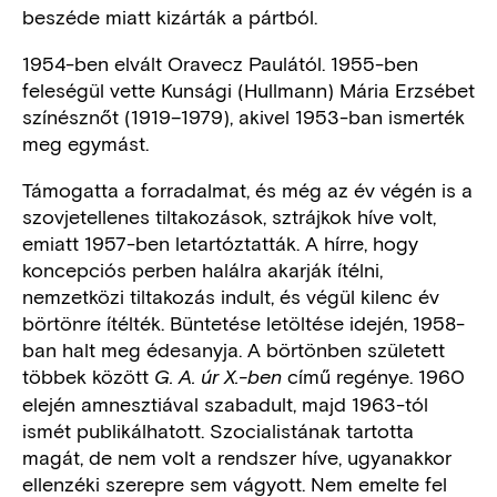
beszéde miatt kizárták a pártból.
1954-ben elvált Oravecz Paulától. 1955-ben
feleségül vette Kunsági (Hullmann) Mária Erzsébet
színésznőt (1919–1979), akivel 1953-ban ismerték
meg egymást.
Támogatta a forradalmat, és még az év végén is a
szovjetellenes tiltakozások, sztrájkok híve volt,
emiatt 1957-ben letartóztatták. A hírre, hogy
koncepciós perben halálra akarják ítélni,
nemzetközi tiltakozás indult, és végül kilenc év
börtönre ítélték. Büntetése letöltése idején, 1958-
ban halt meg édesanyja. A börtönben született
többek között
című regénye. 1960
G. A. úr X.-ben
elején amnesztiával szabadult, majd 1963-tól
ismét publikálhatott. Szocialistának tartotta
magát, de nem volt a rendszer híve, ugyanakkor
ellenzéki szerepre sem vágyott. Nem emelte fel