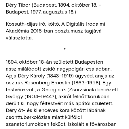
Déry Tibor (Budapest, 1894. október 18. –
Budapest, 1977. augusztus 18.)
Kossuth-díjas író, költő. A Digitális Irodalmi
Akadémia 2016-ban posztumusz tagjává
választotta.
*
1894. október 18-án született Budapesten
asszimilálódott zsidó nagypolgári családban.
Apja Déry Károly (1843–1919) ügyvéd, anyja az
osztrák Rosenberg Ernestin (1863–1958). Egy
testvére volt, a Georginak (Zsorzsinak) becézett
György (1904–1944?), akiről felnőttkorukban
derült ki, hogy féltestvér: más apától született.
Déry öt- és kilencéves kora között lábának
csonttuberkolózisa miatt külföldi
szanatóriumokban feküdt. Iskoláit a fővárosban