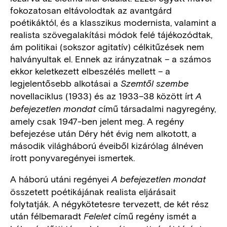
fokozatosan eltávolodtak az avantgárd
poétikáktól, és a klasszikus modernista, valamint a
realista szövegalakítási módok felé tájékozódtak,
ám politikai (sokszor agitatív) célkitűzések nem
halványultak el. Ennek az irányzatnak – a számos
ekkor keletkezett elbeszélés mellett – a
legjelentősebb alkotásai a
Szemtől szembe
novellaciklus (1933) és az 1933–38 között írt
A
című társadalmi nagyregény,
befejezetlen mondat
amely csak 1947-ben jelent meg. A regény
befejezése után Déry hét évig nem alkotott, a
második világháború éveiből kizárólag álnéven
írott ponyvaregényei ismertek.
A háború utáni regényei
A befejezetlen mondat
összetett poétikájának realista eljárásait
folytatják. A négykötetesre tervezett, de két rész
után félbemaradt
című regény ismét a
Felelet