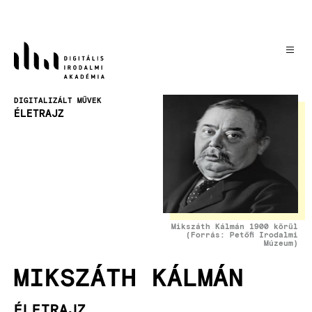
Ugrás
a
tartalomra
Kép
DIGITALIZÁLT MŰVEK
ÉLETRAJZ
Mikszáth Kálmán 1900 körül
(Forrás: Petőfi Irodalmi
Múzeum)
MIKSZÁTH KÁLMÁN
ÉLETRAJZ