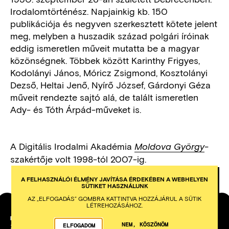
Irodalomtörténész. Napjainkig kb. 150
publikációja és negyven szerkesztett kötete jelent
meg, melyben a huszadik század polgári íróinak
eddig ismeretlen műveit mutatta be a magyar
közönségnek. Többek között Karinthy Frigyes,
Kodolányi János, Móricz Zsigmond, Kosztolányi
Dezső, Heltai Jenő, Nyírő József, Gárdonyi Géza
műveit rendezte sajtó alá, de talált ismeretlen
Ady- és Tóth Árpád-műveket is.
A Digitális Irodalmi Akadémia
-
Moldova György
szakértője volt 1998-tól 2007-ig.
A FELHASZNÁLÓI ÉLMÉNY JAVÍTÁSA ÉRDEKÉBEN A WEBHELYEN
SÜTIKET HASZNÁLUNK
AZ „ELFOGADÁS” GOMBRA KATTINTVA HOZZÁJÁRUL A SÜTIK
LÉTREHOZÁSÁHOZ.
PETŐFI IRODALMI MÚZEUM
NEM, KÖSZÖNÖM
ELFOGADOM
1053
BUDAPEST
KÁROLYI UTCA 16.