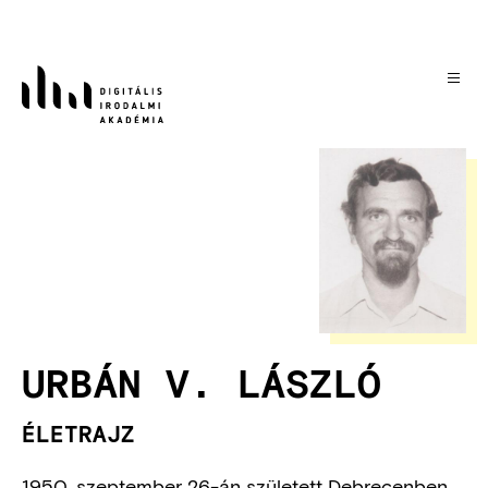
Ugrás
a
tartalomra
Kép
URBÁN V. LÁSZLÓ
ÉLETRAJZ
1950. szeptember 26-án született Debrecenben.