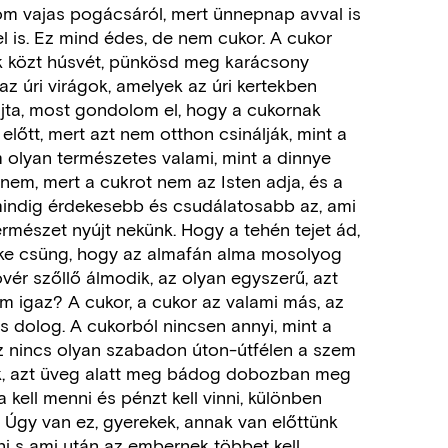
om vajas pogácsáról, mert ünnepnap avval is
l is. Ez mind édes, de nem cukor. A cukor
k közt húsvét, pünkösd meg karácsony
az úri virágok, amelyek az úri kertekben
jta, most gondolom el, hogy a cukornak
előtt, mert azt nem otthon csinálják, mint a
m olyan természetes valami, mint a dinnye
nem, mert a cukrot nem az Isten adja, és a
, mindig érdekesebb és csudálatosabb az, ami
rmészet nyújt nekünk. Hogy a tehén tejet ád,
bizke csüng, hogy az almafán alma mosolyog
övér szőllő álmodik, az olyan egyszerű, azt
m igaz? A cukor, a cukor az valami más, az
s dolog. A cukorból nincsen annyi, mint a
z nincs olyan szabadon úton-útfélen a szem
nak, azt üveg alatt meg bádog dobozban meg
a kell menni és pénzt kell vinni, különben
 Úgy van ez, gyerekek, annak van előttünk
i s ami után az embernek többet kell