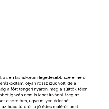
ól, az én kisfiúkorom legédesebb szerelméről.
erázkódtam, olyan rossz ízük volt, de a
ég a főtt tengeri nyáron, meg a sülttök télen,
bet igazán nem is lehet kívánni. Meg az
t elsoroltam, ugye milyen édesnél
az édes túróról, a jó édes máléról, amit