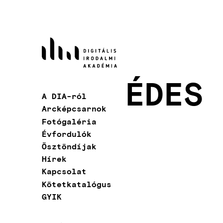
Ugrás
a
tartalomra
ÉDES
A DIA-ról
Fő
Arcképcsarnok
navigáció
Fotógaléria
Évfordulók
Ösztöndíjak
Hírek
Kapcsolat
Kötetkatalógus
GYIK