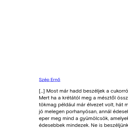
Szép Ernő
[...] Most már hadd beszéljek a cukorr
Mert ha a krétától meg a mésztől össz
tökmag például már élvezet volt, hát m
jó melegen porhanyósan, annál édeseb
eper meg mind a gyümölcsök, amelyeke
édesebbek mindezek. Ne is beszéljünk 