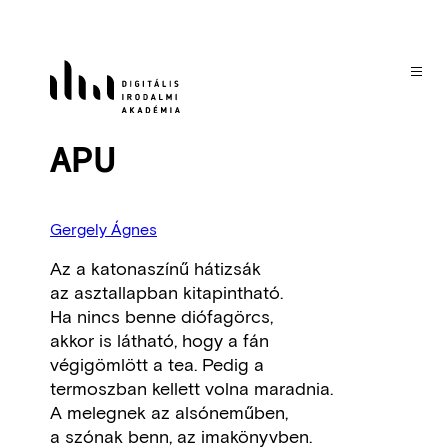
Ugrás
a
tartalomra
APU
Gergely Ágnes
Az a katonaszínű hátizsák
az asztallapban kitapintható.
Ha nincs benne diófagörcs,
akkor is látható, hogy a fán
végigömlött a tea. Pedig a
termoszban kellett volna maradnia.
A melegnek az alsóneműben,
a szónak benn, az imakönyvben.