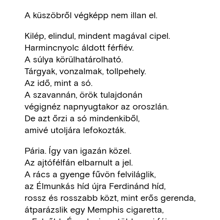
A küszöbről végképp nem illan el.
Kilép, elindul, mindent magával cipel.
Harmincnyolc áldott férfiév.
A súlya körülhatárolható.
Tárgyak, vonzalmak, tollpehely.
Az idő, mint a só.
A szavannán, örök tulajdonán
végignéz napnyugtakor az oroszlán.
De azt őrzi a só mindenkiből,
amivé utoljára lefokozták.
Pária. Így van igazán közel.
Az ajtófélfán elbarnult a jel.
A rács a gyenge fűvön felviláglik,
az Élmunkás híd újra Ferdinánd híd,
rossz és rosszabb közt, mint erős gerenda,
átparázslik egy Memphis cigaretta,