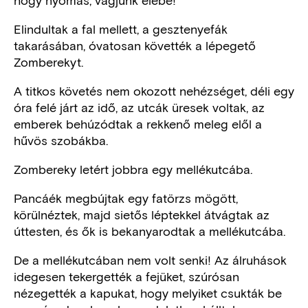
Elindultak a fal mellett, a gesztenyefák
takarásában, óvatosan követték a lépegető
Zomberekyt.
A titkos követés nem okozott nehézséget, déli egy
óra felé járt az idő, az utcák üresek voltak, az
emberek behúzódtak a rekkenő meleg elől a
hűvös szobákba.
Zombereky letért jobbra egy mellékutcába.
Pancáék megbújtak egy fatörzs mögött,
körülnéztek, majd sietős léptekkel átvágtak az
úttesten, és ők is bekanyarodtak a mellékutcába.
De a mellékutcában nem volt senki! Az álruhások
idegesen tekergették a fejüket, szúrósan
nézegették a kapukat, hogy melyiket csukták be