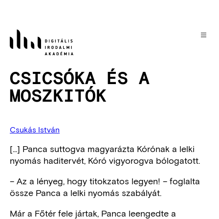
Ugrás
a
tartalomra
CSICSÓKA ÉS A
MOSZKITÓK
Csukás István
[...] Panca suttogva magyarázta Kórónak a lelki
nyomás haditervét, Kóró vigyorogva bólogatott.
– Az a lényeg, hogy titokzatos legyen! – foglalta
össze Panca a lelki nyomás szabályát.
Már a Főtér fele jártak, Panca leengedte a