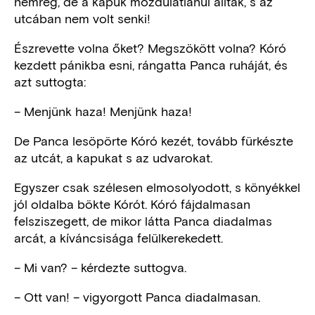
nemrég, de a kapuk mozdulatlanul álltak, s az
utcában nem volt senki!
Észrevette volna őket? Megszökött volna? Kóró
kezdett pánikba esni, rángatta Panca ruháját, és
azt suttogta:
– Menjünk haza! Menjünk haza!
De Panca lesöpörte Kóró kezét, tovább fürkészte
az utcát, a kapukat s az udvarokat.
Egyszer csak szélesen elmosolyodott, s könyékkel
jól oldalba bökte Kórót. Kóró fájdalmasan
felsziszegett, de mikor látta Panca diadalmas
arcát, a kíváncsisága felülkerekedett.
– Mi van? – kérdezte suttogva.
– Ott van! – vigyorgott Panca diadalmasan.