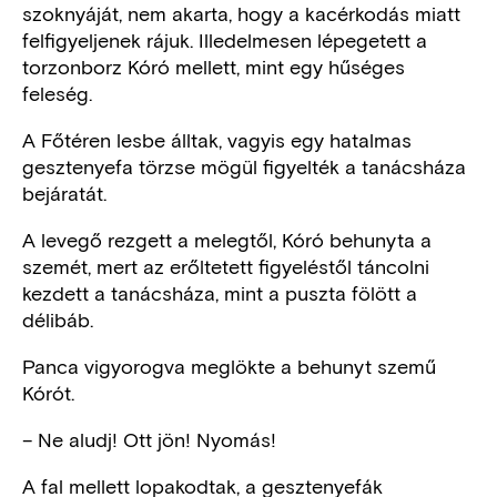
szoknyáját, nem akarta, hogy a kacérkodás miatt
felfigyeljenek rájuk. Illedelmesen lépegetett a
torzonborz Kóró mellett, mint egy hűséges
feleség.
A Főtéren lesbe álltak, vagyis egy hatalmas
gesztenyefa törzse mögül figyelték a tanácsháza
bejáratát.
A levegő rezgett a melegtől, Kóró behunyta a
szemét, mert az erőltetett figyeléstől táncolni
kezdett a tanácsháza, mint a puszta fölött a
délibáb.
Panca vigyorogva meglökte a behunyt szemű
Kórót.
– Ne aludj! Ott jön! Nyomás!
A fal mellett lopakodtak, a gesztenyefák