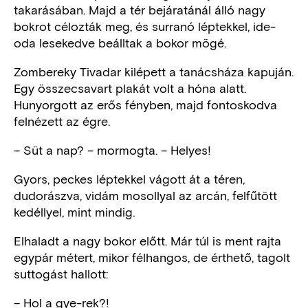
takarásában. Majd a tér bejáratánál álló nagy
bokrot célozták meg, és surranó léptekkel, ide-
oda lesekedve beálltak a bokor mögé.
Zombereky Tivadar kilépett a tanácsháza kapuján.
Egy összecsavart plakát volt a hóna alatt.
Hunyorgott az erős fényben, majd fontoskodva
felnézett az égre.
– Süt a nap? – mormogta. – Helyes!
Gyors, peckes léptekkel vágott át a téren,
dudorászva, vidám mosollyal az arcán, felfűtött
kedéllyel, mint mindig.
Elhaladt a nagy bokor előtt. Már túl is ment rajta
egypár métert, mikor félhangos, de érthető, tagolt
suttogást hallott:
– Hol a gye-rek?!