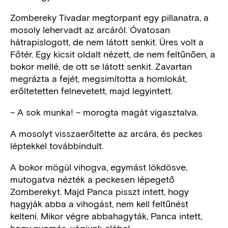
Zombereky Tivadar megtorpant egy pillanatra, a
mosoly lehervadt az arcáról. Óvatosan
hátrapislogott, de nem látott senkit. Üres volt a
Főtér. Egy kicsit oldalt nézett, de nem feltűnően, a
bokor mellé, de ott se látott senkit. Zavartan
megrázta a fejét, megsimította a homlokát,
erőltetetten felnevetett, majd legyintett.
– A sok munka! – morogta magát vigasztalva.
A mosolyt visszaerőltette az arcára, és peckes
léptekkel továbbindult.
A bokor mögül vihogva, egymást lökdösve,
mutogatva nézték a peckesen lépegető
Zomberekyt. Majd Panca pisszt intett, hogy
hagyják abba a vihogást, nem kell feltűnést
kelteni. Mikor végre abbahagyták, Panca intett,
hogy nyomás, vágjunk elébe!