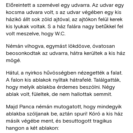
Előreintett a szemével egy udvarra. Az udvar egy
kocsma udvara volt, s az udvar végében egy kis
házikó állt sok zöld ajtóval, az ajtókon felül kerek
kis lyukak voltak. S a ház falára nagy betűkkel fel
volt meszelve, hogy W.C.
Némán vihogva, egymást lökdösve, óvatosan
beosonkodtak az udvarra, hátra kerültek a kis ház
mögé.
Hátul, a nyirkos hűvösségben nézegették a falat.
A falon kis ablakok nyíltak hátrafelé. Találgatták,
hogy melyik ablakba érdemes beszólni. Négy
ablak volt, füleltek, de nem hallottak semmit.
Majd Panca némán mutogatott, hogy mindegyik
ablakba szóljanak be, aztán spuri! Kóró a kis ház
másik végébe ment, és besuttogott tragikus
hangon a két ablakon: