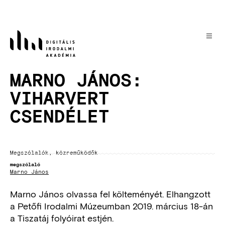
Ugrás
a
tartalomra
MARNO JÁNOS:
VIHARVERT
CSENDÉLET
Megszólalók, közreműködők
megszólaló
Marno János
Marno János olvassa fel költeményét. Elhangzott
a Petőfi Irodalmi Múzeumban 2019. március 18-án
a Tiszatáj folyóirat estjén.