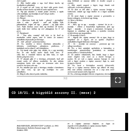
CD 18/21. A kígyóölő asszony II. (mese) 2