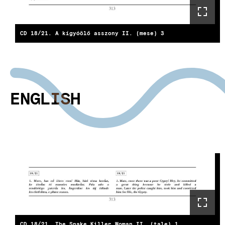
CD 18/21. A kígyóölő asszony II. (mese) 3
ENGLISH
CD 18/21. The Snake Killer Woman II. (tale) 1