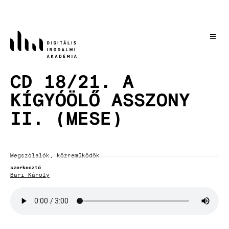
Ugrás
a
tartalomra
CD 18/21. A
KÍGYÓÖLŐ ASSZONY
II. (MESE)
Megszólalók, közreműködők
szerkesztő
Bari Károly
Hangfájl