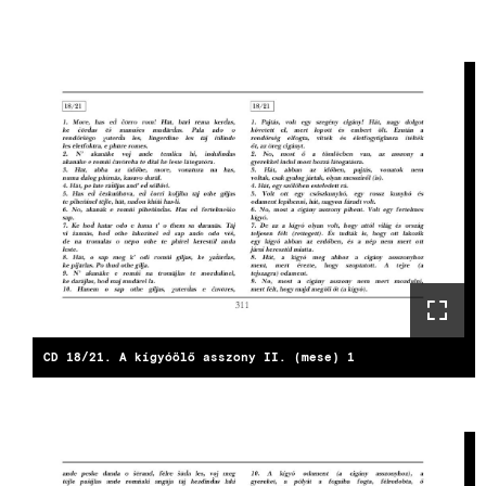
CD 18/21. A kígyóölő asszony II. (mese) 1