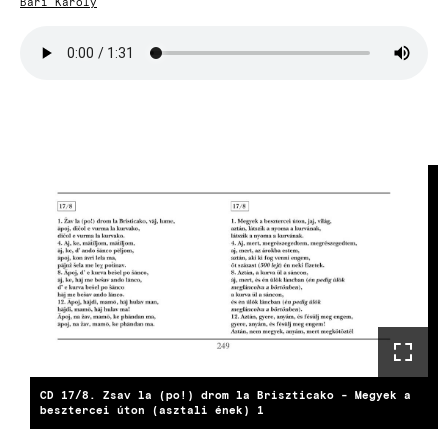
Bari Károly
Hangfájl
CD 17/8. Zsav la (po!) drom la Briszticako - Megyek a
besztercei úton (asztali ének) 1