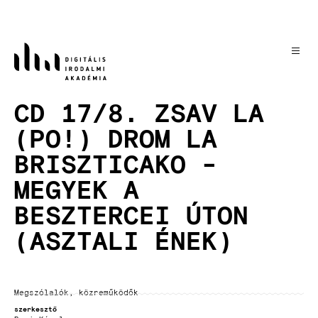
Ugrás
a
tartalomra
CD 17/8. ZSAV LA
(PO!) DROM LA
BRISZTICAKO -
MEGYEK A
BESZTERCEI ÚTON
(ASZTALI ÉNEK)
Megszólalók, közreműködők
szerkesztő