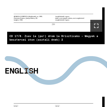
CD 17/8. Zsav la (po!) drom la Briszticako - Megyek a
besztercei úton (asztali ének) 2
ENGLISH