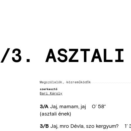
/3. ASZTALI
Megszólalók, közreműködők
szerkesztő
Bari Károly
Jaj, mamam, jaj 0’ 58“
3/A
(asztali ének)
Jaj, mro Dévla, szo kergyum? 1’ 
3/B