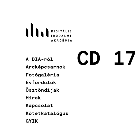
Ugrás
a
tartalomra
CD 17
A DIA-ról
Fő
Arcképcsarnok
navigáció
Fotógaléria
Évfordulók
Ösztöndíjak
Hírek
Kapcsolat
Kötetkatalógus
GYIK