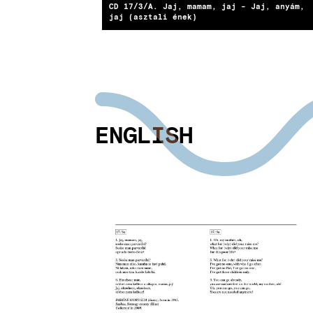
CD 17/3/A. Jaj, mamam, jaj - Jaj, anyám,
jaj (asztali ének)
ENGLISH