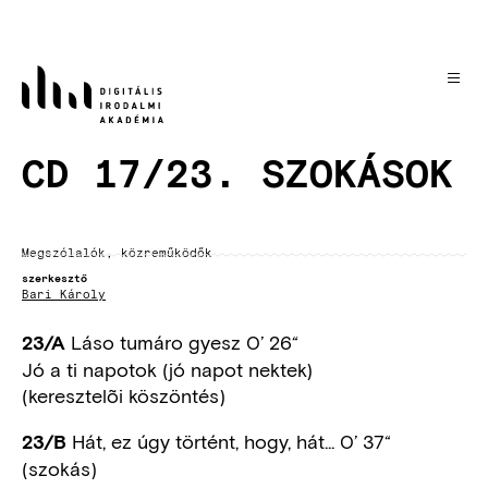
Ugrás
a
tartalomra
CD 17/23. SZOKÁSOK
Megszólalók, közreműködők
szerkesztő
Bari Károly
Láso tumáro gyesz 0’ 26“
23/A
Jó a ti napotok (jó napot nektek)
(keresztelõi köszöntés)
Hát, ez úgy történt, hogy, hát... 0’ 37“
23/B
(szokás)