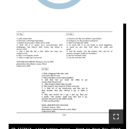
CD 17/23/A. Láso tumáro gyesz - Good is Your Day (Good