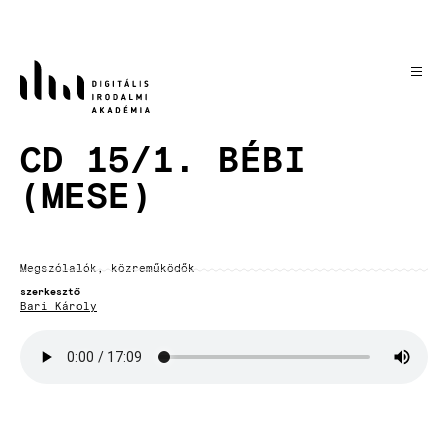
Ugrás
a
tartalomra
CD 15/1. BÉBI
(MESE)
Megszólalók, közreműködők
szerkesztő
Bari Károly
Hangfájl