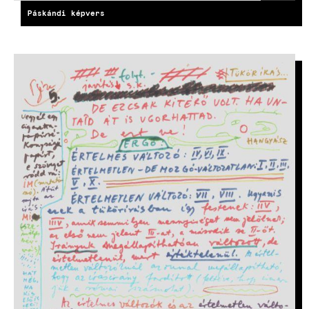
Páskándi képvers