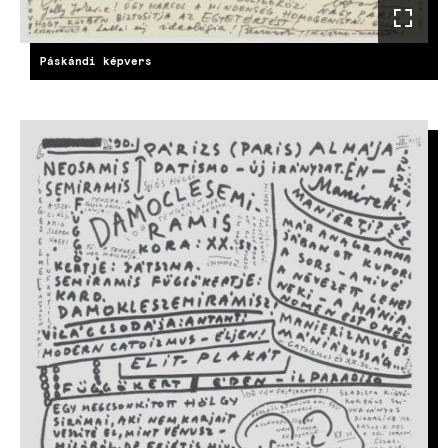
Páskándi képvers