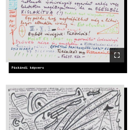
Páskándi képvers