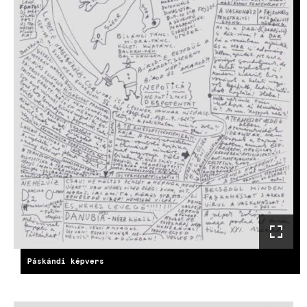
Páskándi képvers