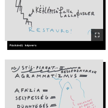
Páskándi képvers