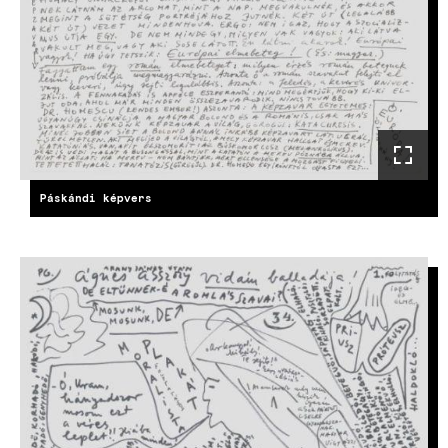
Páskándi képvers