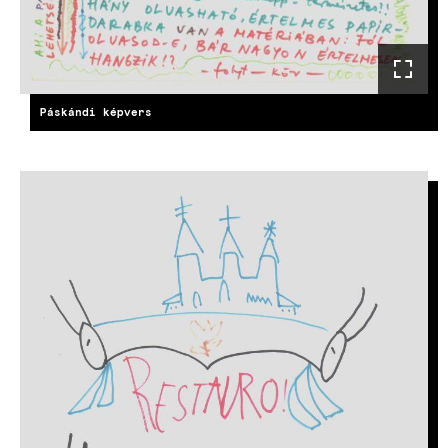
Páskándi képvers