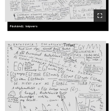
Páskándi képvers