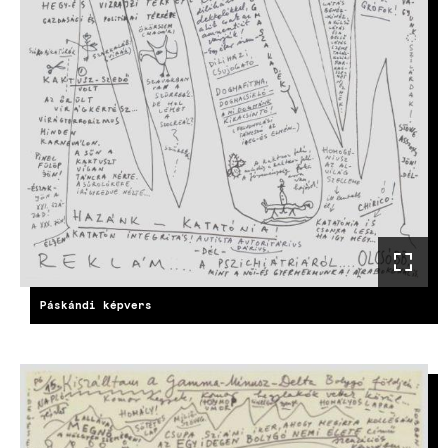
Páskándi képvers