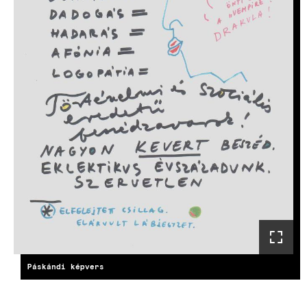
Páskándi képvers