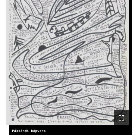
Páskándi képvers