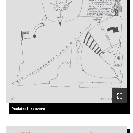
Páskándi képvers