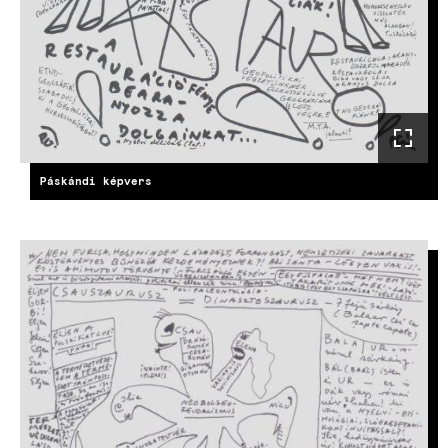
Páskándi képvers