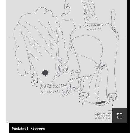
Páskándi képvers