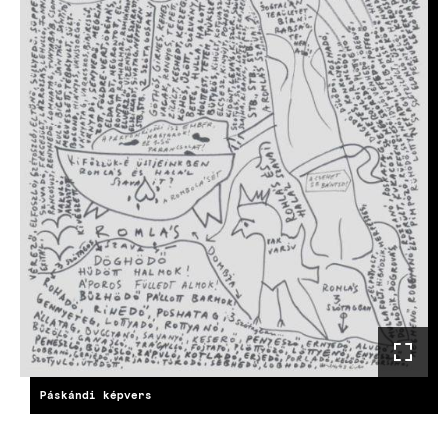
Páskándi képvers