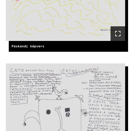
Páskándi képvers