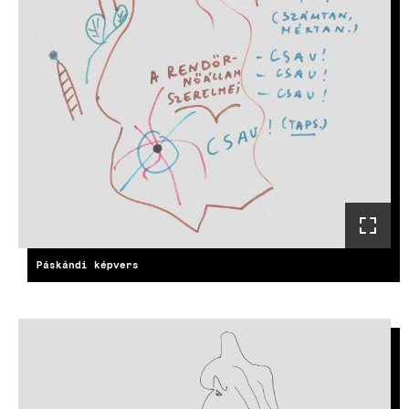
Páskándi képvers