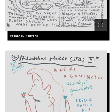
Páskándi képvers